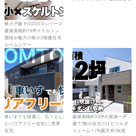
狭小戸建 PICCOLOシリーズ
建築面積約10坪スケルトン
階段が魅力の狭小3階建住宅
ルームツアー
車いすでも快適に、広々とし
建築面積約12坪の新築一戸
たバリアフリー住宅/二世帯
建て/狭小住宅だけどフルボ
住宅
リューム！/勾配天井/吹抜