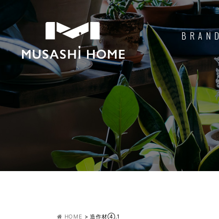
BRAN
HOME
>
造作材④.1