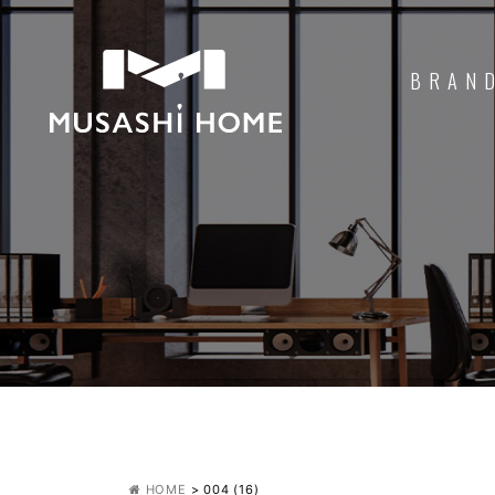
BRAN
HOME
>
004 (16)