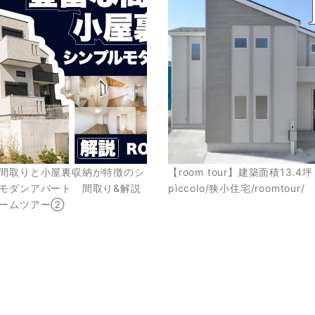
間取りと小屋裏収納が特徴のシ
【room tour】建築面積13.
モダンアパート 間取り&解説
pìccolo/狭小住宅/roomtour/
ルームツアー②