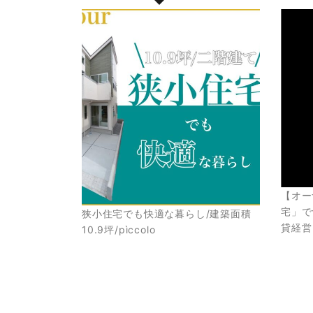
【オー
宅」で
狭小住宅でも快適な暮らし/建築面積
貸経営
10.9坪/pìccolo