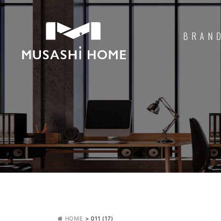
BRAN
HOME
>
011 (17)