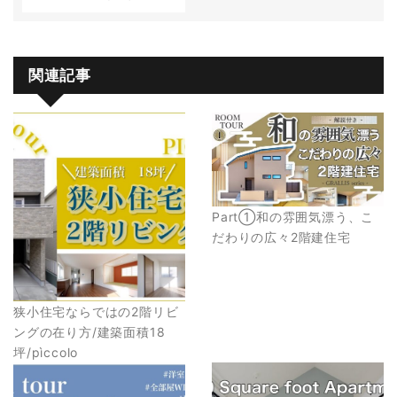
関連記事
Part①和の雰囲気漂う、こ
だわりの広々2階建住宅
狭小住宅ならではの2階リビ
ングの在り方/建築面積18
坪/pìccolo