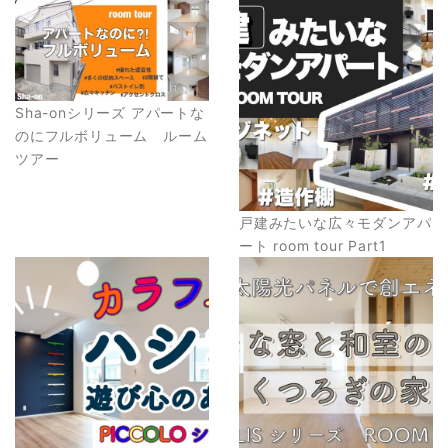
Sha-onシリーズ アパートな
のにフルボリューム ルーム
ツアー
戸建みたいな広々モダンアパ
ート room tour Part1