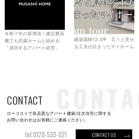
令和７年の新潮流！建設費高
建築面積12.3坪 広々と見せ
騰でも武蔵ホームと始める
る工夫が詰まったマイホーム
「成功するアパート経営」
CONTACT
ローコストで良品質なアパート建築/注文住宅に関する
お問い合わせはお気軽にご連絡ください。
tel.0120-533-021
CONTACT US