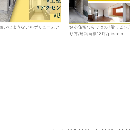
ョンのようなフルボリュームア
狭小住宅ならではの2階リビン
り方/建築面積18坪/pìccolo