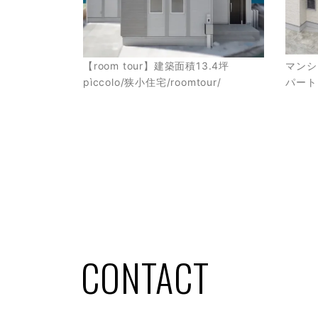
【room tour】建築面積13.4坪
マンシ
pìccolo/狭小住宅/roomtour/
パート
CONTACT