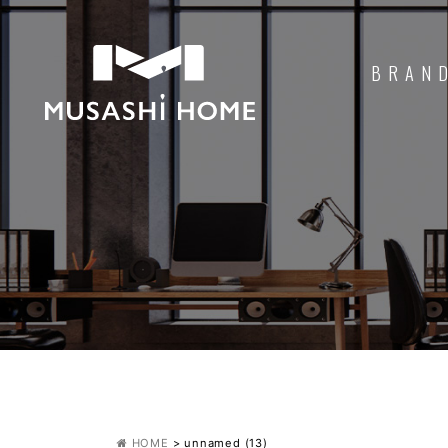
BRAN
HOME
>
unnamed (13)