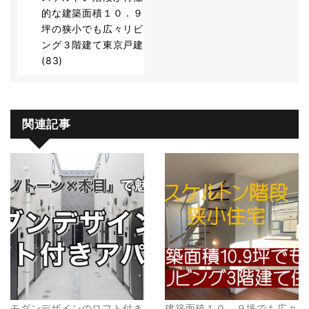
的な建築面積１０．９
坪の狭小でも広々リビ
ング３階建て東京戸建
(83)
関連記事
モダンデザインのロフト付き
建築面積１０．９坪でも広々