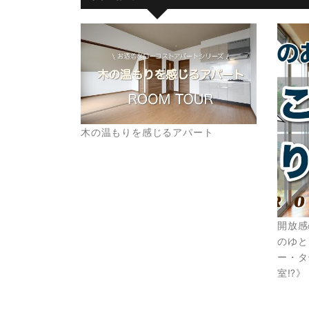
木の温もりを感じるアパート
開放感
のゆと
ー・タ
室⁉︎》