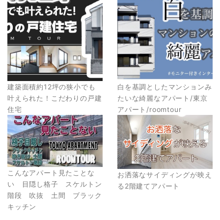
建築面積約12坪の狭小でも
白を基調としたマンションみ
叶えられた！こだわりの戸建
たいな綺麗なアパート/東京
住宅
アパート/roomtour
こんなアパート見たことな
お洒落なサイディングが映え
い 目隠し格子 スケルトン
る2階建てアパート
階段 吹抜 土間 ブラック
キッチン