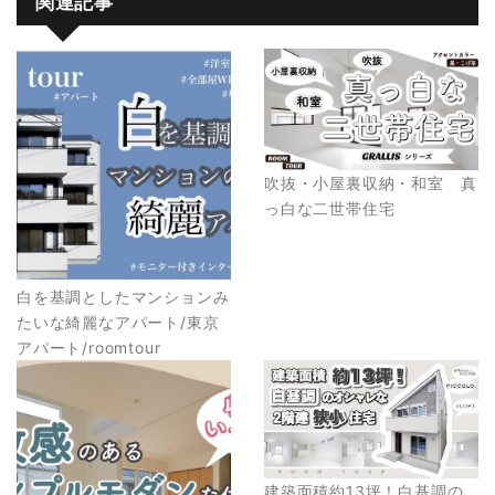
関連記事
吹抜・小屋裏収納・和室 真
っ白な二世帯住宅
白を基調としたマンションみ
たいな綺麗なアパート/東京
アパート/roomtour
建築面積約13坪！白基調の