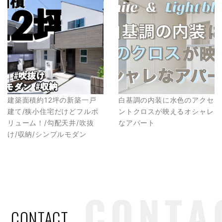
建築面積約12坪の新築一戸
白基調の内装に水色のアクセ
建て/狭小住宅だけどフルボ
ントクロスが映えるオシャレ
リューム！/勾配天井/吹抜
なアパート
け/収納/シンプルモダン
CONTACT