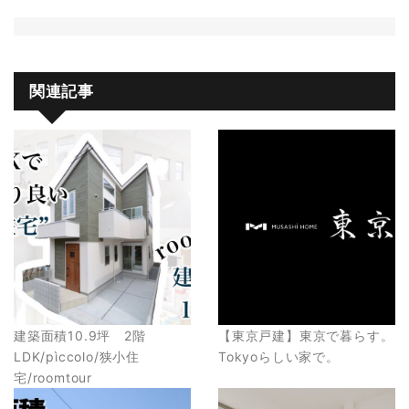
関連記事
建築面積10.9坪 2階
【東京戸建】東京で暮らす。
LDK/pìccolo/狭小住
Tokyoらしい家で。
宅/roomtour