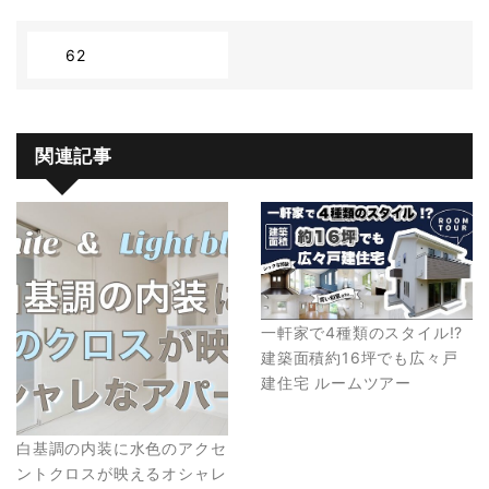
62
関連記事
一軒家で4種類のスタイル!?
建築面積約16坪でも広々戸
建住宅 ルームツアー
白基調の内装に水色のアクセ
ントクロスが映えるオシャレ