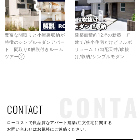
豊富な間取りと小屋裏収納が
建築面積約12坪の新築一戸
特徴のシンプルモダンアパー
建て/狭小住宅だけどフルボ
ト 間取り&解説付きルーム
リューム！/勾配天井/吹抜
ツアー②
け/収納/シンプルモダン
CONTACT
ローコストで良品質なアパート建築/注文住宅に関する
お問い合わせはお気軽にご連絡ください。