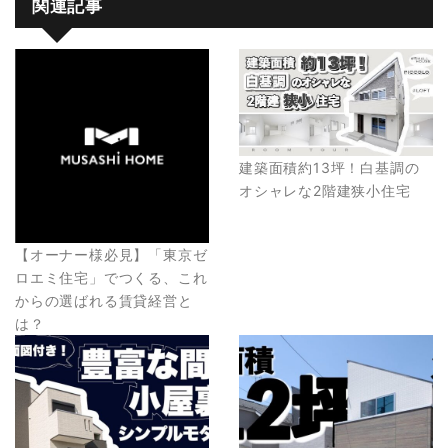
関連記事
建築面積約13坪！白基調の
オシャレな2階建狭小住宅
【オーナー様必見】「東京ゼ
ロエミ住宅」でつくる、これ
からの選ばれる賃貸経営と
は？