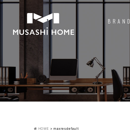
BRAN
HOME
>
maxresdefault