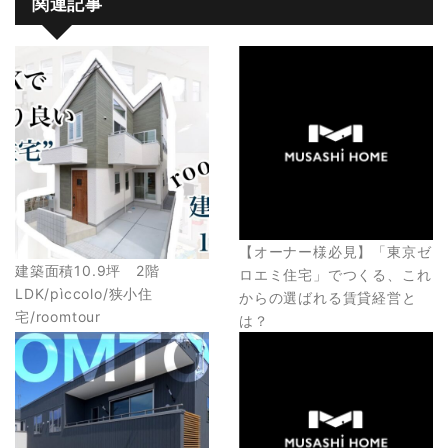
関連記事
【オーナー様必見】「東京ゼ
建築面積10.9坪 2階
ロエミ住宅」でつくる、これ
LDK/pìccolo/狭小住
からの選ばれる賃貸経営と
宅/roomtour
は？