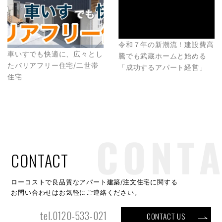
令和７年の新潮流！建設費高
車いすでも快適に、広々とし
騰でも武蔵ホームと始める
たバリアフリー住宅/二世帯
「成功するアパート経営」
住宅
CONTACT
ローコストで良品質なアパート建築/注文住宅に関する
お問い合わせはお気軽にご連絡ください。
tel.0120-533-021
CONTACT US