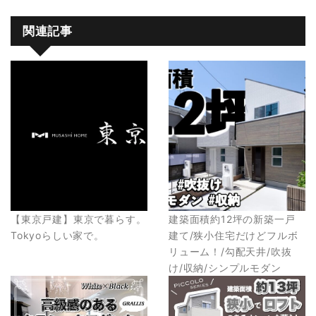
関連記事
【東京戸建】東京で暮らす。
建築面積約12坪の新築一戸
Tokyoらしい家で。
建て/狭小住宅だけどフルボ
リューム！/勾配天井/吹抜
け/収納/シンプルモダン