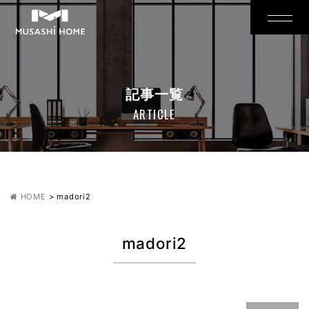
記事一覧
ARTICLE
HOME
>
madori2
madori2