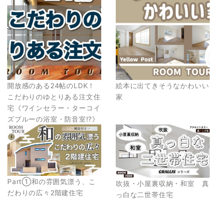
開放感のある24帖のLDK！
絵本に出てきそうなかわいい
こだわりのゆとりある注文住
家
宅《ワインセラー・ターコイ
ズブルーの浴室・防音室⁉︎》
Part①和の雰囲気漂う、こ
吹抜・小屋裏収納・和室 真
だわりの広々2階建住宅
っ白な二世帯住宅