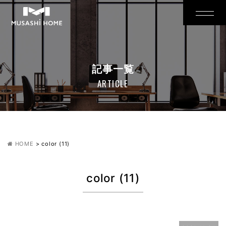
記事一覧
ARTICLE
HOME
>
color (11)
color (11)